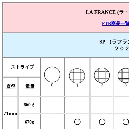
LA FRANCE 
FTB商品一
SP （ラフ
２０２
ストライプ
直径
重量
660ｇ
71mm
〇
〇
〇
670g